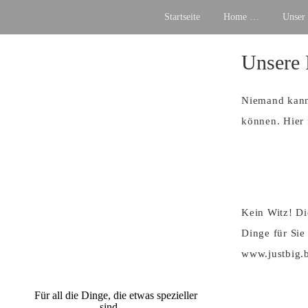
Startseite
Home …
Unser 
Skip
Unsere 
to
content
Niemand kann 
können. Hier 
Just Big
Grossformatdruck
Kein Witz! Di
GmbH & Co.
Dinge für Sie 
KG
www.justbig.b
Für all die Dinge, die etwas spezieller
sind …