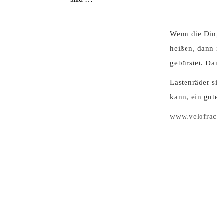
Wenn die Ding
heißen, dann 
gebürstet. Da
Lastenräder s
kann, ein gut
www.velofrac