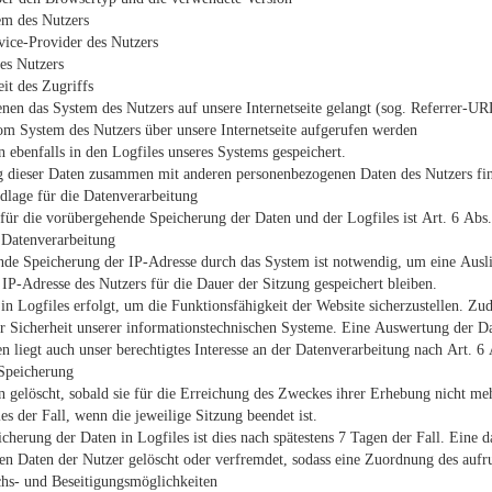
em des Nutzers
vice-Provider des Nutzers
es Nutzers
it des Zugriffs
nen das System des Nutzers auf unsere Internetseite gelangt (sog. Referrer-UR
om System des Nutzers über unsere Internetseite aufgerufen werden
 ebenfalls in den Logfiles unseres Systems gespeichert.
 dieser Daten zusammen mit anderen personenbezogenen Daten des Nutzers finde
lage für die Datenverarbeitung
für die vorübergehende Speicherung der Daten und der Logfiles ist Art. 6 Abs
Datenverarbeitung
de Speicherung der IP-Adresse durch das System ist notwendig, um eine Ausli
 IP-Adresse des Nutzers für die Dauer der Sitzung gespeichert bleiben.
in Logfiles erfolgt, um die Funktionsfähigkeit der Website sicherzustellen. Z
er Sicherheit unserer informationstechnischen Systeme. Eine Auswertung der 
n liegt auch unser berechtigtes Interesse an der Datenverarbeitung nach Art. 6
Speicherung
 gelöscht, sobald sie für die Erreichung des Zweckes ihrer Erhebung nicht mehr
ies der Fall, wenn die jeweilige Sitzung beendet ist.
icherung der Daten in Logfiles ist dies nach spätestens 7 Tagen der Fall. Eine
n Daten der Nutzer gelöscht oder verfremdet, sodass eine Zuordnung des aufru
hs- und Beseitigungsmöglichkeiten