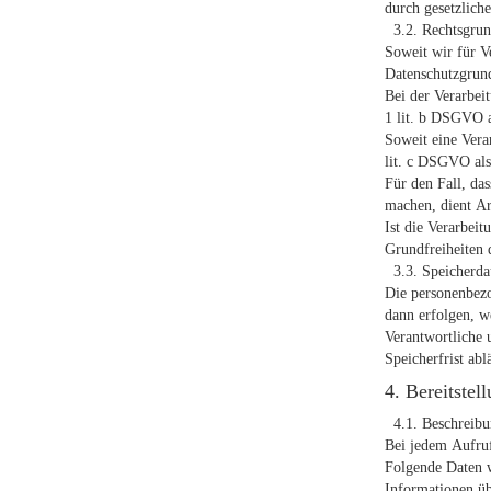
durch gesetzliche 
3.2. Rechtsgrund
Soweit wir für V
Datenschutzgrun
Bei der Verarbeit
1 lit. b DSGVO a
Soweit eine Vera
lit. c DSGVO als
Für den Fall, da
machen, dient Ar
Ist die Verarbei
Grundfreiheiten d
3.3. Speicherda
Die personenbezo
dann erfolgen, w
Verantwortliche 
Speicherfrist abl
4. Bereitstel
4.1. Beschreibu
Bei jedem Aufruf
Folgende Daten w
Informationen üb