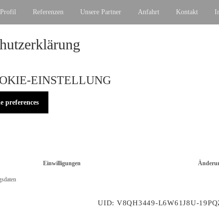
Profil
Referenzen
Unsere Partner
Anfahrt
Kontakt
I
hutzerklärung
OOKIE-EINSTELLUNG
e preferences
Einwilligungen
Änderu
gsdaten
UID: V8QH3449-L6W61J8U-19PQ