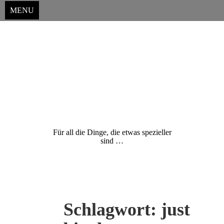
MENU
Just Big
Grossformatdruck
GmbH & Co.
KG
Für all die Dinge, die etwas spezieller
sind …
Skip
to
Schlagwort:
just
content